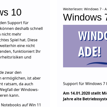
Weiterlesen: Windows 7 - A
ws 10
Windows 7
 den Support für
 können deshalb schnell
n nicht mehr
htes Spiel hat. Diese
weiterhin eine nicht
nden, funktioniert Ihr
erheitsrisiken und
de zwar den
 ermöglichen, ist aber
Support für Windows 7 l
cht ratsam, da auch
Wegfall der Windows-
Am 14.01.2020 stellt Mi
eren kann.
Jahre alte Betriebssys
d Notebooks auf Win 11