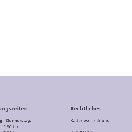
1
2
3
ungszeiten
Rechtliches
 - Donnerstag:
Batterieverordnung
- 12:30 Uhr
Impressum