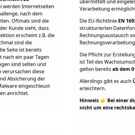
übermittelt und eingele
ei werden Internetseiten
Verarbeitung ermöglicht
Challenge, nach dem
iten. Oftmals sind die
Die EU-Richtlinie
EN 16
 der Kunde sieht, dass
strukturierten Datenfor
ektion erscheint z.B. die
Rechnungsaustausch vor
chmal sind die
Rechnungsverarbeitung 
e Seite ist bereits
Die Pflicht zur Erstell
st nach ein paar Tagen
ist Teil des Wachstums
gen sind selten und
gelten bereits
ab dem 0
h verursachen diese
und Absicherung der
Allerdings gibt es auch
Malware eingeschleust
erleichtern.
n anrichtet.
Hinweis
👉
Bei einer d
nicht um eine rechts