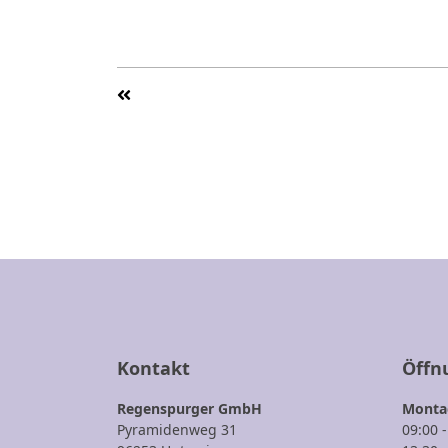
Kontakt
Öffn
Regenspurger GmbH
Montag
Pyramidenweg 31
09:00 